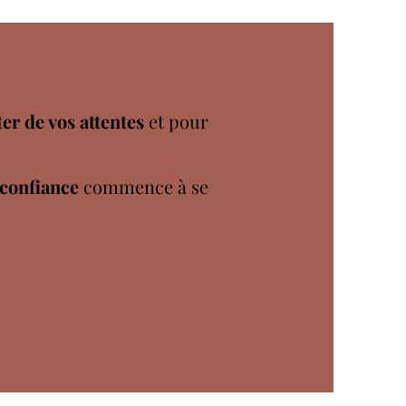
er de vos attentes
et pour
 confiance
commence à se