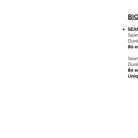
BI
SEA
Séan
Duré
80 e
Séan
Duré
80 e
Uniq