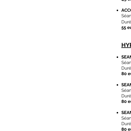
ACC
Séan
Dur
55 e
HY
SEA
Séan
Duré
80 e
SEA
Séan
Duré
80 e
SEA
Séan
Duré
80 e