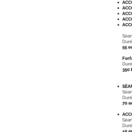
ACC
ACC
ACC
ACC
ACC
Séan
Duré
55 e
Forf
Durée
350
SÉA
Séan
Dur
70 e
ACC
Séan
Duré
45 e