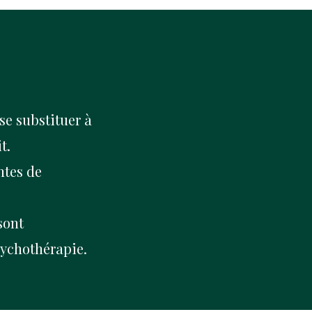
se substituer à
it.
ntes de
sont
sychothérapie.