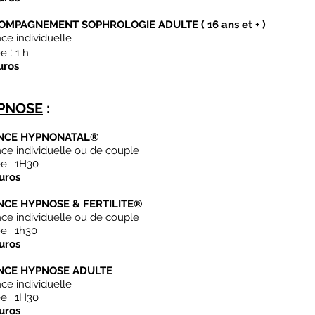
OMPAGNEMENT SOPHROLOGIE ADULTE ( 16 ans et + )
ce individuelle
:
ée
1 h
uros
PNOSE
:
NCE HYPNONATAL®
ce individuelle ou de couple
e : 1H30
uros
NCE HYPNOSE & FERTILITE®
ce individuelle ou de couple
e : 1h30
uros
NCE HYPNOSE ADULTE
ce individuelle
e : 1H30
uros