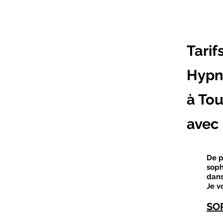
Tarif
Hypno
à To
avec 
De p
soph
dans
Je v
SO